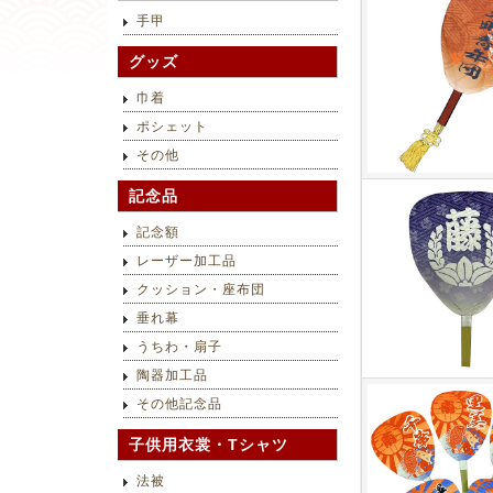
手甲
グッズ
巾着
ポシェット
その他
記念品
記念額
レーザー加工品
クッション・座布団
垂れ幕
うちわ・扇子
陶器加工品
その他記念品
子供用衣裳・Tシャツ
法被