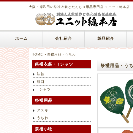
大阪・岸和田の祭禮衣裳とだんじり用品専門店 ユニット總本店
ホーム
会社紹介
製品紹介
HOME
> 祭禮用品・うちわ
祭禮衣裳・Tシャツ
祭禮用品・う
法被
鯉口
Tシャツ
祭禮用品
タスキ
うちわ
祭禮小物